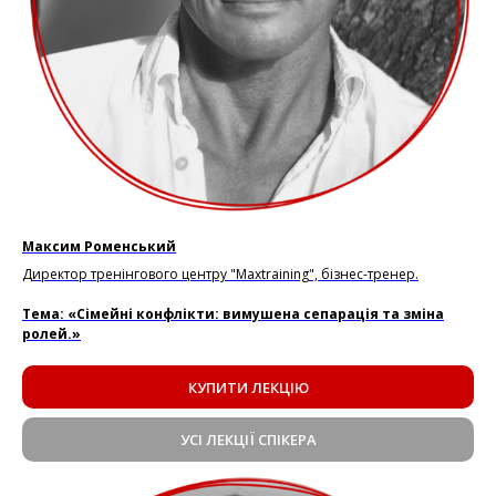
Максим Роменський
Директор тренінгового центру "Maxtraining", бізнес-тренер.
Тема: «Сімейні конфлікти: вимушена сепарація та зміна
ролей.»
КУПИТИ ЛЕКЦІЮ
УСІ ЛЕКЦІЇ СПІКЕРА