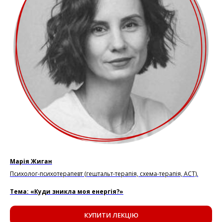
Марія Жиган
Психолог-психотерапевт (гештальт-терапія, схема-терапія, АСТ).
Тема: «Куди зникла моя енергія?»
КУПИТИ ЛЕКЦІЮ