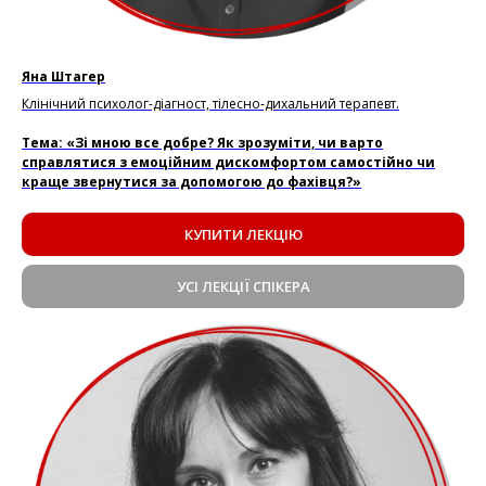
Яна Штагер
Клінічний психолог-діагност, тілесно-дихальний терапевт.
Тема: «Зі мною все добре? Як зрозуміти, чи варто
справлятися з емоційним дискомфортом самостійно чи
краще звернутися за допомогою до фахівця?»
КУПИТИ ЛЕКЦІЮ
УСІ ЛЕКЦІЇ СПІКЕРА