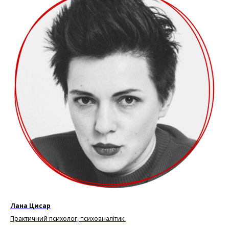
Лана Цисар
Практичний психолог, психоаналітик.