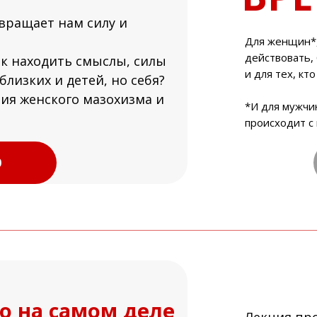
вращает нам силу и
Для женщин*
действовать,
ак находить смыслы, силы
и для тех, кт
близких и детей, но себя?
вия женского мазохизма и
*И для мужчи
происходит с
0
го на самом деле