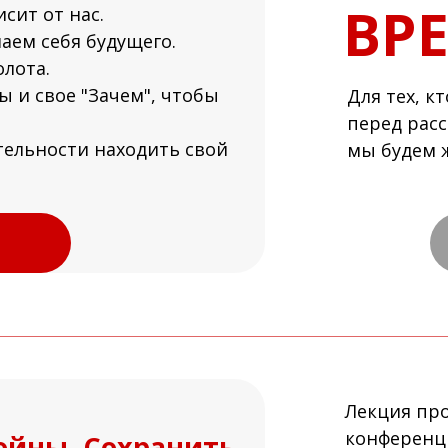
ВР
исит от нас.
аем себя будущего.
лота.
 и свое "Зачем", чтобы
Для тех, к
перед расс
тельности находить свой
мы будем ж
.
Лекция про
конференц
войны. Сохранить