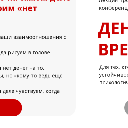
Лекция про
рим «нет
конференц
ДЕ
наши взаимоотношения с
ВР
да рисуем в голове
Для тех, к
нет денег на то,
устойчивос
, но «кому-то ведь ещё
психологи
 деле чувствуем, когда