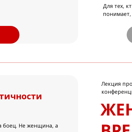
Для тех, к
понимает, 
Лекция про
конференц
тичности
ЖЕ
ВР
а боец. Не женщина, а