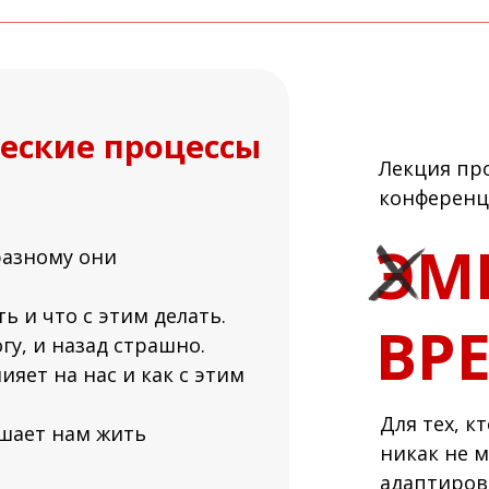
еские процессы
Лекция пр
конференц
Э
М
разному они
 и что с этим делать.
ВР
гу, и назад страшно.
ияет на нас и как с этим
Для тех, к
ешает нам жить
никак не м
адаптиров