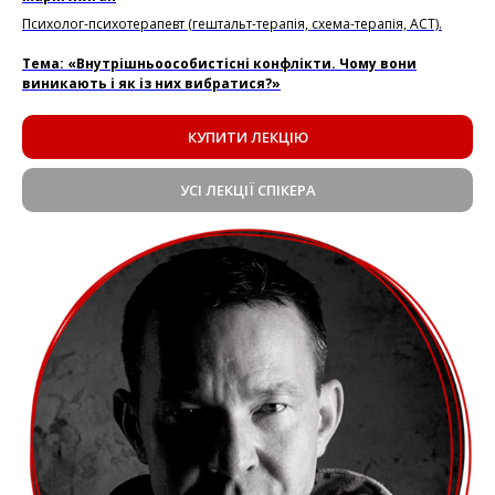
Психолог-психотерапевт (гештальт-терапія, схема-терапія, АСТ).
Тема: «Внутрішньоособистісні конфлікти. Чому вони
виникають і як із них вибратися?»
КУПИТИ ЛЕКЦІЮ
УСІ ЛЕКЦІЇ СПІКЕРА