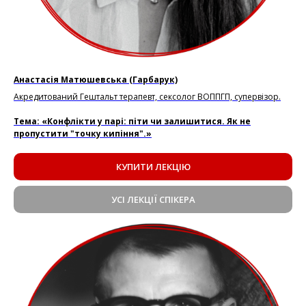
Анастасія Матюшевська (Гарбарук)
Акредитований Гештальт терапевт, сексолог ВОППГП, супервізор.
Тема: «Конфлікти у парі: піти чи залишитися. Як не
пропустити "точку кипіння".»
КУПИТИ ЛЕКЦІЮ
УСІ ЛЕКЦІЇ СПІКЕРА