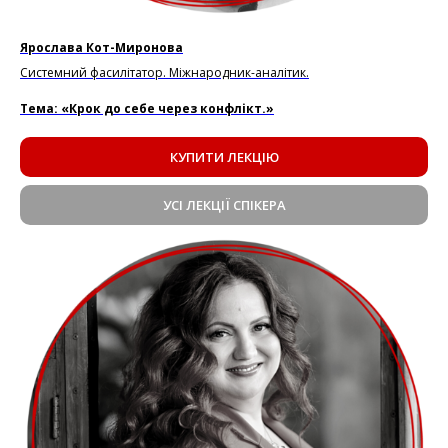
Ярослава Кот-Миронова
Системний фасилітатор. Міжнародник-аналітик.
Тема: «Крок до себе через конфлікт.»
КУПИТИ ЛЕКЦІЮ
УСІ ЛЕКЦІЇ СПІКЕРА