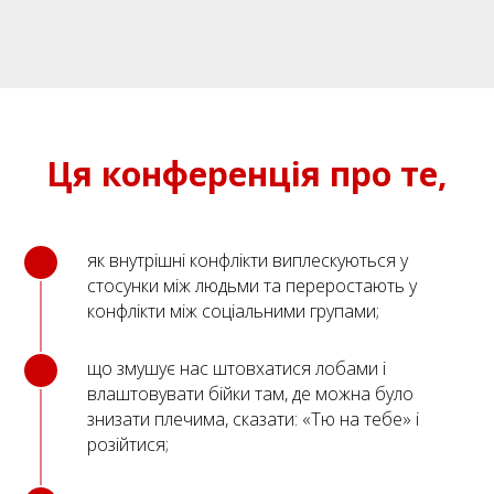
Ця конференція про те,
як внутрішні конфлікти виплескуються у
стосунки між людьми та переростають у
конфлікти між соціальними групами;
що змушує нас штовхатися лобами і
влаштовувати бійки там, де можна було
знизати плечима, сказати: «Тю на тебе» і
розійтися;