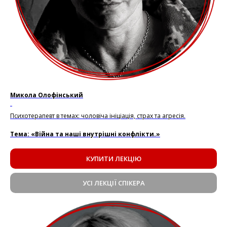
Микола Олофінський
.
Психотерапевт в темах: чоловіча ініціація, страх та агресія.
Тема: «Війна та наші внутрішні конфлікти.»
КУПИТИ ЛЕКЦІЮ
УСІ ЛЕКЦІЇ СПІКЕРА