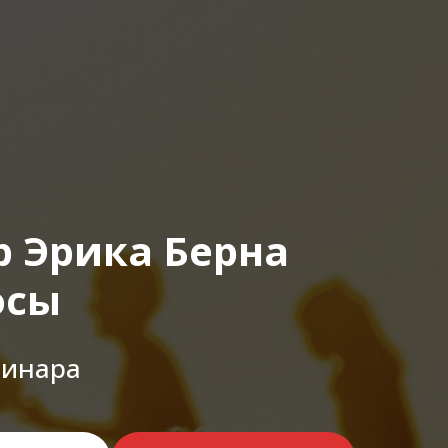
р Эрика Берна
осы
бинара