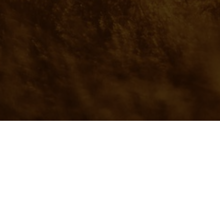
Остались вопросы?
Е
сли у вас возникли проблемы с оплато