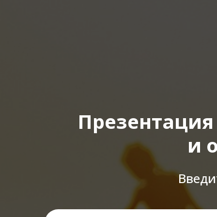
Презентация 
и 
Введи