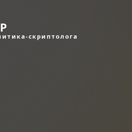
Р
литика-скриптолога