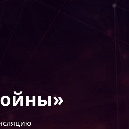
войны»
ансляцию